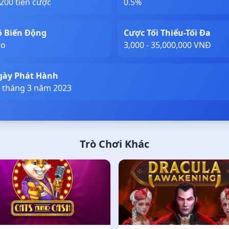
200 tiền cược
0.5%
ộ Biến Động
Cược Tối Thiểu-Tối Đa
ao
3,000 - 35,000,000 VNĐ
gày Phát Hành
 tháng 3 năm 2023
Trò Chơi Khác