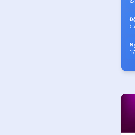
x2
Đ
C
N
17