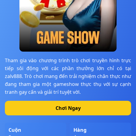
Tham gia vào chương trình trò chơi truyền hình trực
tiếp sôi động với các phần thưởng lớn chỉ có tại
zalv888. Trò chơi mang đến trải nghiệm chân thực như
đang tham gia một gameshow thực thụ với sự cạnh
tranh gay cấn và giải trí tuyệt vời.
Chơi Ngay
Cuộn
Hàng