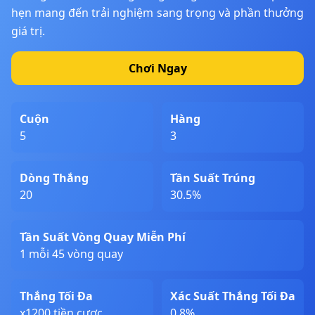
hẹn mang đến trải nghiệm sang trọng và phần thưởng
giá trị.
Chơi Ngay
Cuộn
Hàng
5
3
Dòng Thắng
Tần Suất Trúng
20
30.5%
Tần Suất Vòng Quay Miễn Phí
1 mỗi 45 vòng quay
Thắng Tối Đa
Xác Suất Thắng Tối Đa
x1200 tiền cược
0.8%