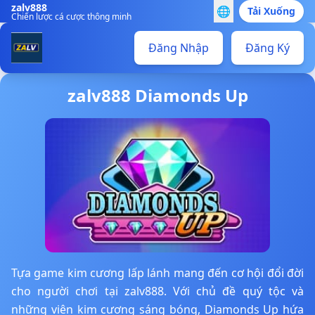
zalv888
🌐
Tải Xuống
Chiến lược cá cược thông minh
Đăng Nhập
Đăng Ký
zalv888 Diamonds Up
Tựa game kim cương lấp lánh mang đến cơ hội đổi đời
cho người chơi tại zalv888. Với chủ đề quý tộc và
những viên kim cương sáng bóng, Diamonds Up hứa